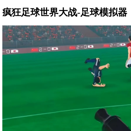
疯狂足球世界大战-足球模拟器