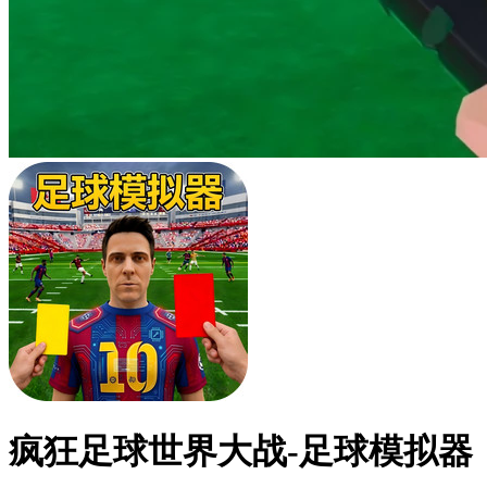
疯狂足球世界大战-足球模拟器