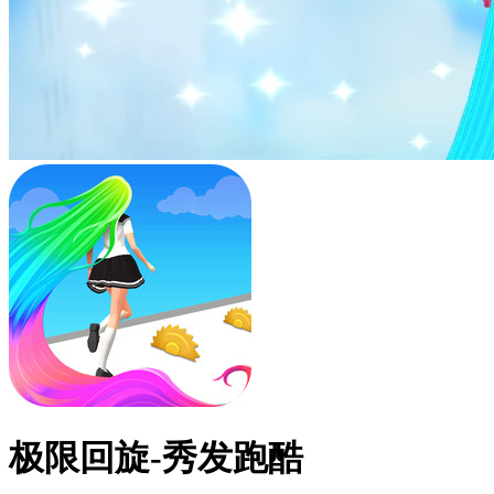
极限回旋-秀发跑酷