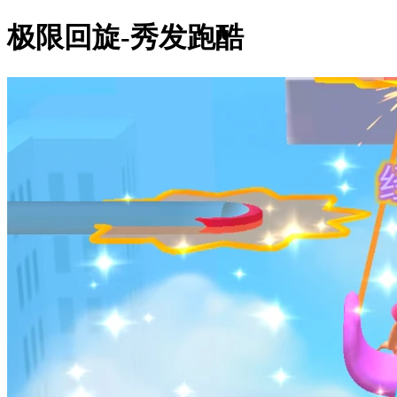
极限回旋-秀发跑酷