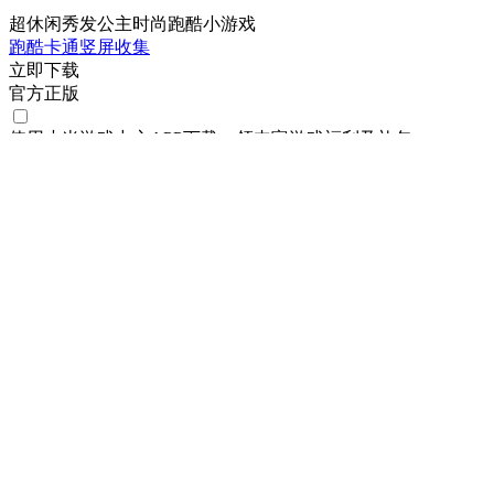
超休闲秀发公主时尚跑酷小游戏
跑酷
卡通
竖屏
收集
立即下载
官方正版
使用小米游戏中心APP
下载
，领丰富游戏
福利
及
礼包
极限回旋-秀发跑酷
下载
主页
攻略
社区
视频