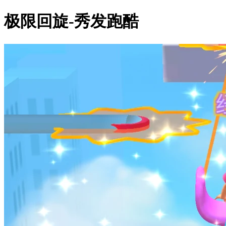
极限回旋-秀发跑酷