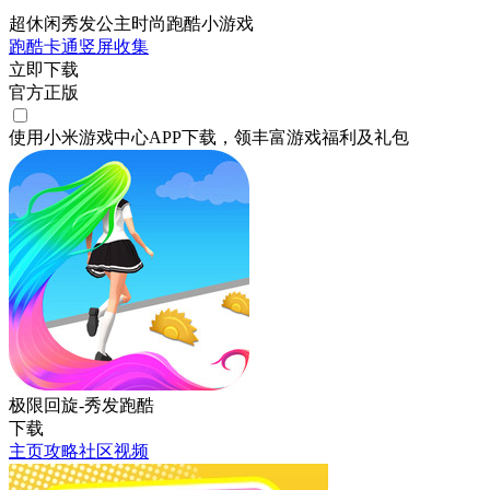
超休闲秀发公主时尚跑酷小游戏
跑酷
卡通
竖屏
收集
立即下载
官方正版
使用小米游戏中心APP
下载
，领丰富游戏
福利
及
礼包
极限回旋-秀发跑酷
下载
主页
攻略
社区
视频