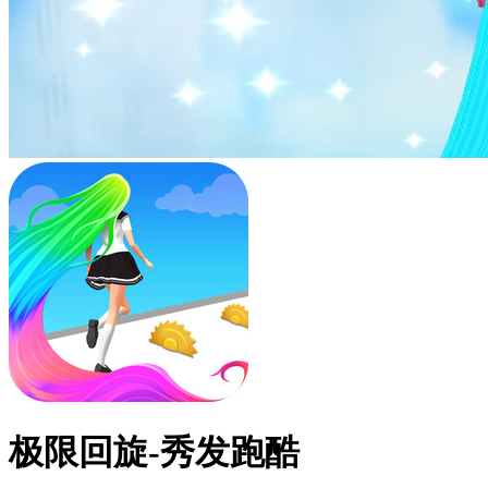
极限回旋-秀发跑酷