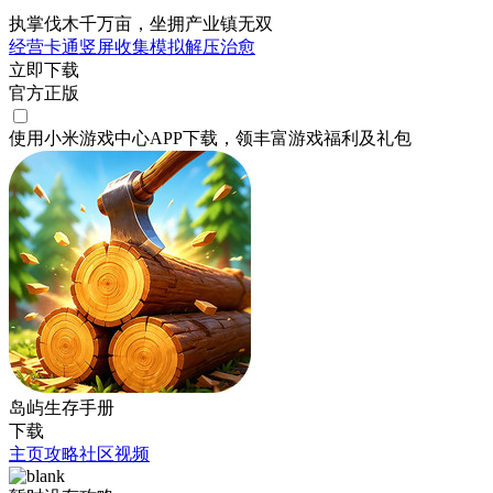
执掌伐木千万亩，坐拥产业镇无双
经营
卡通
竖屏
收集
模拟
解压
治愈
立即下载
官方正版
使用小米游戏中心APP
下载
，领丰富游戏
福利
及
礼包
岛屿生存手册
下载
主页
攻略
社区
视频