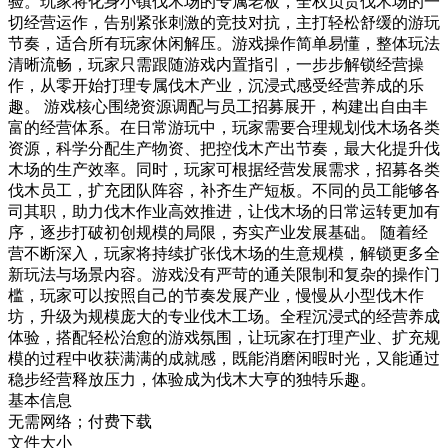
验。玩家将化身小镇伐木场的专属老板，全权负责伐木场的一
切经营运作，告别紧张刺激的竞技对抗，主打轻松舒缓的游玩
节奏，适合所有玩家休闲解压。游戏操作简单易懂，整体玩法
清晰流畅，玩家只需跟随游戏内置指引，一步步解锁经营操
作，从零开始打理专属伐木产业，沉浸式感受经营养成的乐
趣。 游戏核心围绕资源调配与员工招募展开，构建出自由丰
富的经营体系。在日常游玩中，玩家需要合理规划伐木场各类
资源，科学分配生产物资、把控伐木产出节奏，最大化提升伐
木场的生产效率。同时，玩家可根据经营发展需求，招募各类
伐木员工，扩充团队阵容，补齐生产短板。不同的员工能够各
司其职，助力伐木作业高效推进，让伐木场的日常运转更加有
序，逐步打破初创规模的局限，夯实产业发展基础。 随着经
营不断深入，玩家将持续扩张伐木场的生意规模，解锁更多全
新玩法与场景内容。游戏没有严苛的通关限制和复杂的操作门
槛，玩家可以按照自己的节奏发展产业，慢慢从小型伐木作
坊，升级为规模庞大的专业伐木工场。全程沉浸式的经营养成
体验，搭配轻松治愈的游戏氛围，让玩家在打理产业、扩充规
模的过程中收获满满的成就感，既能消磨闲暇时光，又能通过
稳步经营释放压力，体验成为伐木大亨的独特乐趣。
基本信息
无需网络；付费下载
文件大小