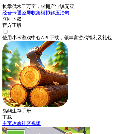
执掌伐木千万亩，坐拥产业镇无双
经营
卡通
竖屏
收集
模拟
解压
治愈
立即下载
官方正版
使用小米游戏中心APP
下载
，领丰富游戏
福利
及
礼包
岛屿生存手册
下载
主页
攻略
社区
视频