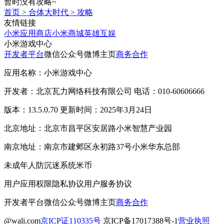
暂时没有攻略~
首页
>
合体大时代
>
攻略
友情链接
小米应用商店
小米商城
英雄互娱
小米游戏中心
开发者平台
微信公众号
微博主页
商务合作
应用名称：小米游戏中心
开发者：北京瓦力网络科技有限公司 电话：010-60606666
版本：13.5.0.70 更新时间：2025年3月24日
北京地址：北京市昌平区安居路小米智慧产业园
南京地址：南京市建邺区永初路37号小米华东总部
未成年人防沉迷系统
米币
用户应用权限
隐私协议
用户服务协议
开发者平台
微信公众号
微博主页
商务合作
@wali.com
京ICP证110335号
京ICP备17017388号-1
营业执照