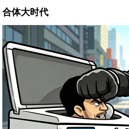
合体大时代