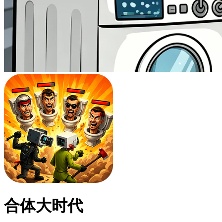
合体大时代