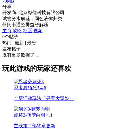
70MB
分享
开发商: 北京桦佳科技有限公司
试管分水解谜，同色液体归类
休闲
卡通
竖屏
益智
解压
主页
攻略
社区
视频
0个帖子
热门
|
最新
|
最赞
发布帖子
没有更多数据了....
玩此游戏的玩家还喜欢
忍者必须死3
4.6
全新活动玩法「寻宝大冒险」
崩坏3-曙梦向明
4.4
主线第二部终章更新