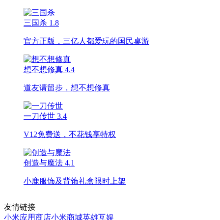
三国杀
1.8
官方正版，三亿人都爱玩的国民桌游
想不想修真
4.4
道友请留步，想不想修真
一刀传世
3.4
V12免费送，不花钱享特权
创造与魔法
4.1
小鹿服饰及背饰礼盒限时上架
友情链接
小米应用商店
小米商城
英雄互娱