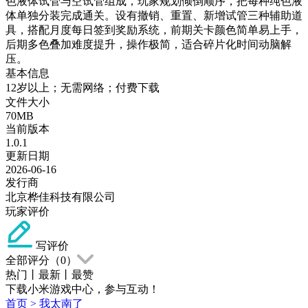
色液体试管与空试管组成，玩家规划倾倒顺序，把每种纯色液
体单独分装完成通关。设有撤销、重置、新增试管三种辅助道
具，搭配月度每日签到奖励系统，前期关卡颜色简单易上手，
后期多色叠加难度提升，操作极简，适合碎片化时间动脑解
压。
基本信息
12岁以上；无需网络；付费下载
文件大小
70MB
当前版本
1.0.1
更新日期
2026-06-16
发行商
北京桦佳科技有限公司
玩家评价
写评价
全部评分（
0
）
热门
丨
最新
丨
最赞
下载小米游戏中心，参与互动！
首页
>
我太南了