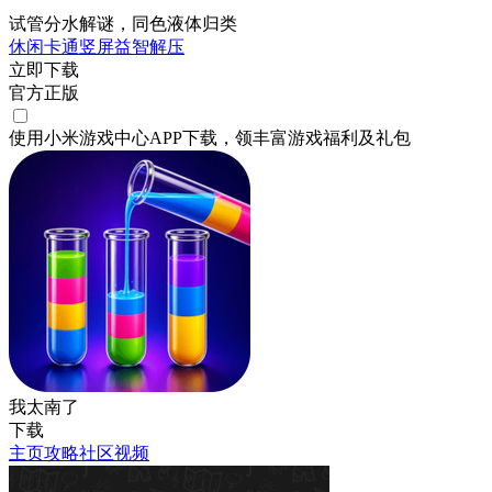
试管分水解谜，同色液体归类
休闲
卡通
竖屏
益智
解压
立即下载
官方正版
使用小米游戏中心APP
下载
，领丰富游戏
福利
及
礼包
我太南了
下载
主页
攻略
社区
视频