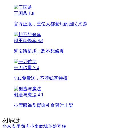
三国杀
1.8
官方正版，三亿人都爱玩的国民桌游
想不想修真
4.4
道友请留步，想不想修真
一刀传世
3.4
V12免费送，不花钱享特权
创造与魔法
4.1
小鹿服饰及背饰礼盒限时上架
友情链接
小米应用商店
小米商城
英雄互娱