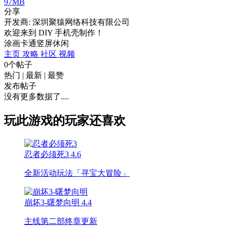
97MB
分享
开发商: 深圳聚猿网络科技有限公司
欢迎来到 DIY 手机壳制作！
涂画
卡通
竖屏
休闲
主页
攻略
社区
视频
0个帖子
热门
|
最新
|
最赞
发布帖子
没有更多数据了....
玩此游戏的玩家还喜欢
忍者必须死3
4.6
全新活动玩法「寻宝大冒险」
崩坏3-曙梦向明
4.4
主线第二部终章更新