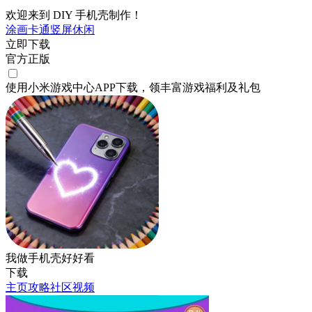
欢迎来到 DIY 手机壳制作！
涂画
卡通
竖屏
休闲
立即下载
官方正版
使用小米游戏中心APP
下载
，领丰富游戏
福利
及
礼包
我做手机壳好好看
下载
主页
攻略
社区
视频