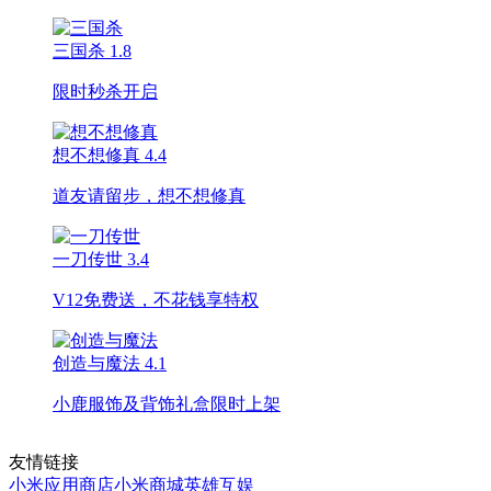
三国杀
1.8
限时秒杀开启
想不想修真
4.4
道友请留步，想不想修真
一刀传世
3.4
V12免费送，不花钱享特权
创造与魔法
4.1
小鹿服饰及背饰礼盒限时上架
友情链接
小米应用商店
小米商城
英雄互娱