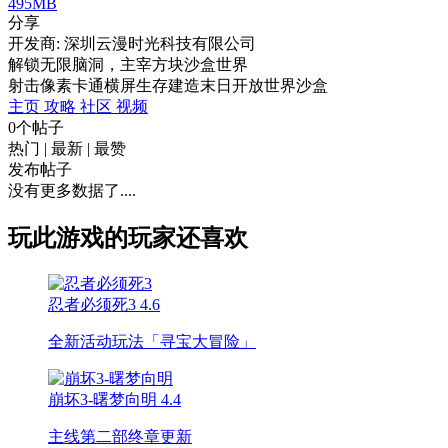
495MB
分享
开发商: 深圳云漫时光科技有限公司
解锁无限脑洞，主宰方块沙盒世界
射击
像素
卡通
横屏
生存
建造
末日
开放世界
沙盒
主页
攻略
社区
视频
0个帖子
热门
|
最新
|
最赞
发布帖子
没有更多数据了....
玩此游戏的玩家还喜欢
忍者必须死3
4.6
全新活动玩法「寻宝大冒险」
崩坏3-曙梦向明
4.4
主线第二部终章更新