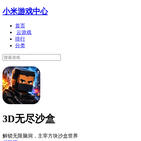
小米游戏中心
首页
云游戏
排行
分类
3D无尽沙盒
解锁无限脑洞，主宰方块沙盒世界