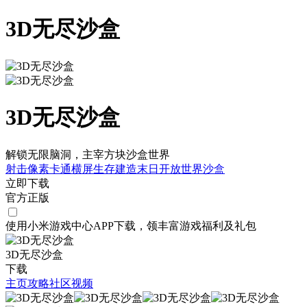
3D无尽沙盒
3D无尽沙盒
解锁无限脑洞，主宰方块沙盒世界
射击
像素
卡通
横屏
生存
建造
末日
开放世界
沙盒
立即下载
官方正版
使用小米游戏中心APP
下载
，领丰富游戏
福利
及
礼包
3D无尽沙盒
下载
主页
攻略
社区
视频