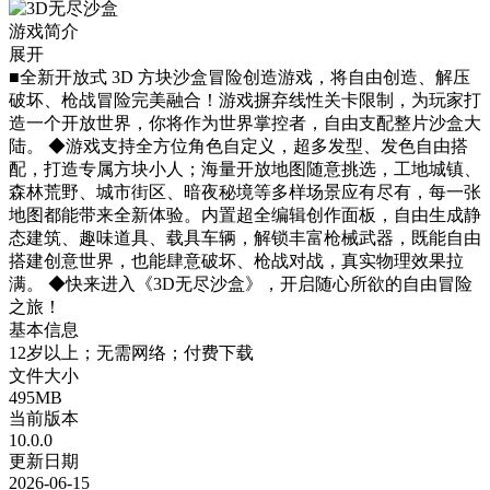
游戏简介
展开
■全新开放式 3D 方块沙盒冒险创造游戏，将自由创造、解压
破坏、枪战冒险完美融合！游戏摒弃线性关卡限制，为玩家打
造一个开放世界，你将作为世界掌控者，自由支配整片沙盒大
陆。 ◆游戏支持全方位角色自定义，超多发型、发色自由搭
配，打造专属方块小人；海量开放地图随意挑选，工地城镇、
森林荒野、城市街区、暗夜秘境等多样场景应有尽有，每一张
地图都能带来全新体验。内置超全编辑创作面板，自由生成静
态建筑、趣味道具、载具车辆，解锁丰富枪械武器，既能自由
搭建创意世界，也能肆意破坏、枪战对战，真实物理效果拉
满。 ◆快来进入《3D无尽沙盒》，开启随心所欲的自由冒险
之旅！
基本信息
12岁以上；无需网络；付费下载
文件大小
495MB
当前版本
10.0.0
更新日期
2026-06-15