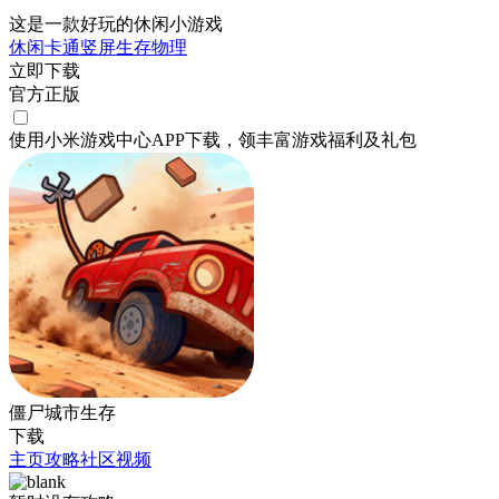
这是一款好玩的休闲小游戏
休闲
卡通
竖屏
生存
物理
立即下载
官方正版
使用小米游戏中心APP
下载
，领丰富游戏
福利
及
礼包
僵尸城市生存
下载
主页
攻略
社区
视频