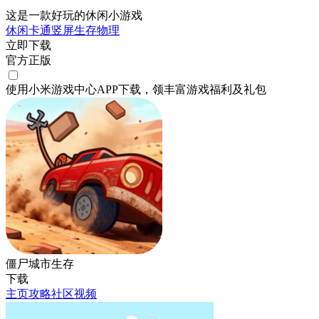
这是一款好玩的休闲小游戏
休闲
卡通
竖屏
生存
物理
立即下载
官方正版
使用小米游戏中心APP
下载
，领丰富游戏
福利
及
礼包
僵尸城市生存
下载
主页
攻略
社区
视频