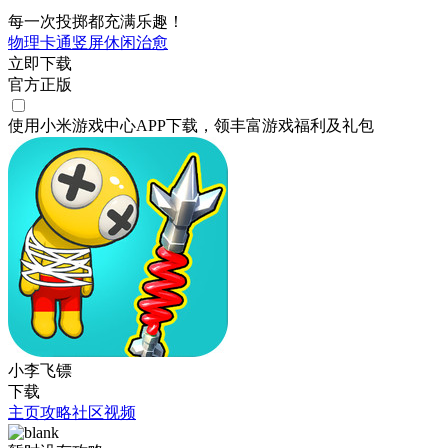
每一次投掷都充满乐趣！
物理
卡通
竖屏
休闲
治愈
立即下载
官方正版
使用小米游戏中心APP
下载
，领丰富游戏
福利
及
礼包
小李飞镖
下载
主页
攻略
社区
视频