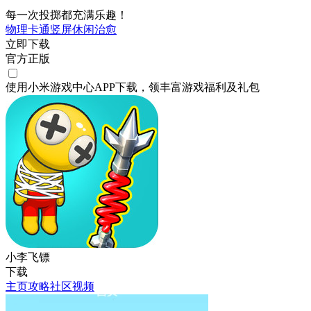
每一次投掷都充满乐趣！
物理
卡通
竖屏
休闲
治愈
立即下载
官方正版
使用小米游戏中心APP
下载
，领丰富游戏
福利
及
礼包
小李飞镖
下载
主页
攻略
社区
视频