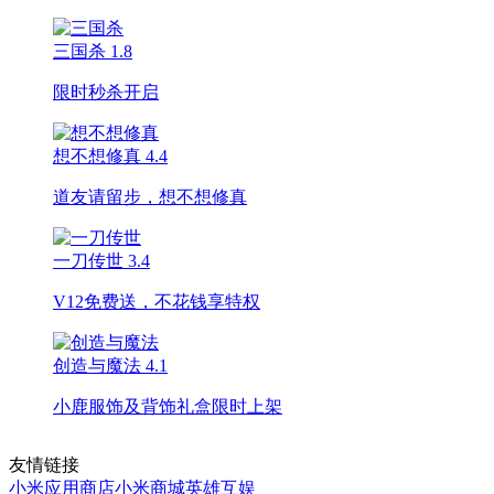
三国杀
1.8
限时秒杀开启
想不想修真
4.4
道友请留步，想不想修真
一刀传世
3.4
V12免费送，不花钱享特权
创造与魔法
4.1
小鹿服饰及背饰礼盒限时上架
友情链接
小米应用商店
小米商城
英雄互娱