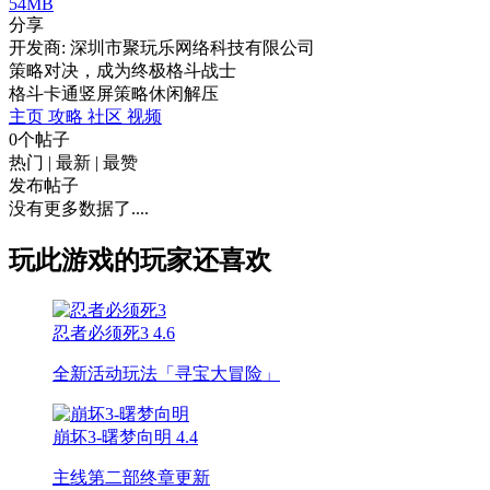
54MB
分享
开发商: 深圳市聚玩乐网络科技有限公司
策略对决，成为终极格斗战士
格斗
卡通
竖屏
策略
休闲
解压
主页
攻略
社区
视频
0个帖子
热门
|
最新
|
最赞
发布帖子
没有更多数据了....
玩此游戏的玩家还喜欢
忍者必须死3
4.6
全新活动玩法「寻宝大冒险」
崩坏3-曙梦向明
4.4
主线第二部终章更新