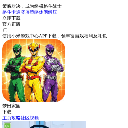
策略对决，成为终极格斗战士
格斗
卡通
竖屏
策略
休闲
解压
立即下载
官方正版
使用小米游戏中心APP
下载
，领丰富游戏
福利
及
礼包
梦田家园
下载
主页
攻略
社区
视频