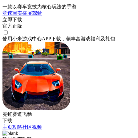
一款以赛车竞技为核心玩法的手游
竞速
写实
横屏
驾驶
立即下载
官方正版
使用小米游戏中心APP
下载
，领丰富游戏
福利
及
礼包
霓虹赛道飞驰
下载
主页
攻略
社区
视频