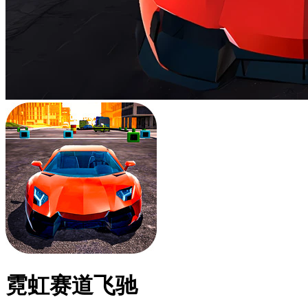
霓虹赛道飞驰