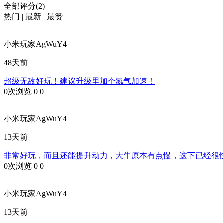
全部评分(2)
热门
|
最新
|
最赞
小米玩家AgWuY4
48天前
超级无敌好玩！建议升级里加个氮气加速！
0次浏览
0
0
小米玩家AgWuY4
13天前
非常好玩，而且还能提升动力，大牛原本有点慢，这下已经很快了，
0次浏览
0
0
小米玩家AgWuY4
13天前