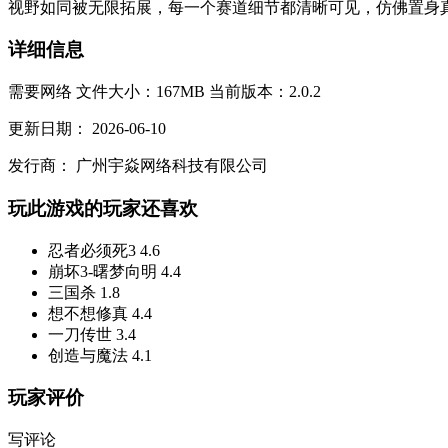
视野如同被无限拓展，每一个赛道细节都清晰可见，仿佛置身真
详细信息
需要网络
文件大小：167MB
当前版本：2.0.2
更新日期：
2026-06-10
发行商：
广州宇焱网络科技有限公司
玩此游戏的玩家还喜欢
忍者必须死3
4.6
崩坏3-曙梦向明
4.4
三国杀
1.8
想不想修真
4.4
一刀传世
3.4
创造与魔法
4.1
玩家评价
写评论