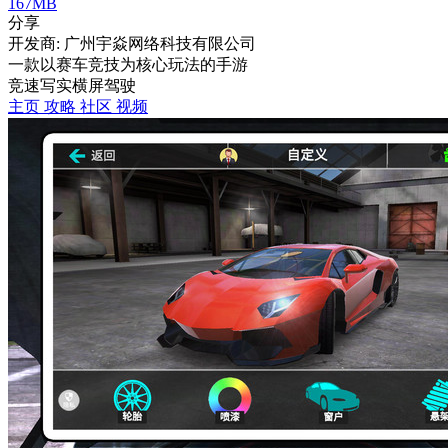
167MB
分享
开发商: 广州宇焱网络科技有限公司
一款以赛车竞技为核心玩法的手游
竞速
写实
横屏
驾驶
主页
攻略
社区
视频