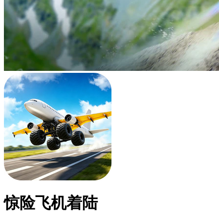
惊险飞机着陆