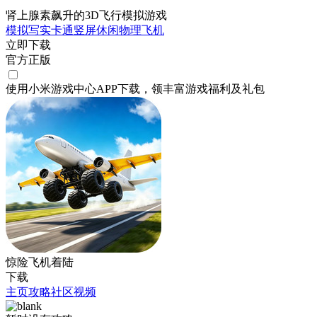
肾上腺素飙升的3D飞行模拟游戏
模拟
写实
卡通
竖屏
休闲
物理
飞机
立即下载
官方正版
使用小米游戏中心APP
下载
，领丰富游戏
福利
及
礼包
惊险飞机着陆
下载
主页
攻略
社区
视频