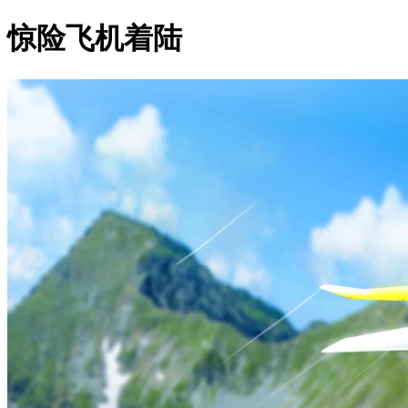
惊险飞机着陆