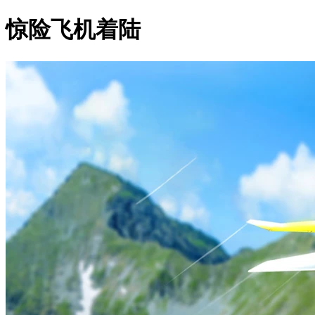
惊险飞机着陆