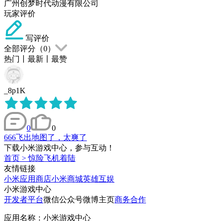
广州创梦时代动漫有限公司
玩家评价
写评价
全部评分（
0
）
热门
丨
最新
丨
最赞
_8p1K
0
0
666飞出地图了，太爽了
下载小米游戏中心，参与互动！
首页
>
惊险飞机着陆
友情链接
小米应用商店
小米商城
英雄互娱
小米游戏中心
开发者平台
微信公众号
微博主页
商务合作
应用名称：小米游戏中心