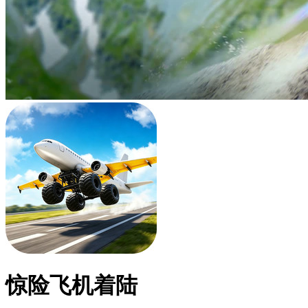
惊险飞机着陆