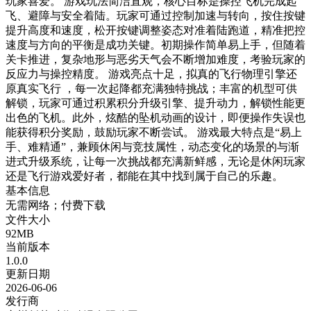
玩家喜爱。 游戏玩法简洁直观，核心目标是操控飞机完成起
飞、避障与安全着陆。玩家可通过控制加速与转向，按住按键
提升高度和速度，松开按键调整姿态对准着陆跑道，精准把控
速度与方向的平衡是成功关键。初期操作简单易上手，但随着
关卡推进，复杂地形与恶劣天气会不断增加难度，考验玩家的
反应力与操控精度。 游戏亮点十足，拟真的飞行物理引擎还
原真实飞行 ，每一次起降都充满独特挑战；丰富的机型可供
解锁，玩家可通过积累积分升级引擎、提升动力，解锁性能更
出色的飞机。此外，炫酷的坠机动画的设计，即便操作失误也
能获得积分奖励，鼓励玩家不断尝试。 游戏最大特点是“易上
手、难精通”，兼顾休闲与竞技属性，动态变化的场景的与渐
进式升级系统，让每一次挑战都充满新鲜感，无论是休闲玩家
还是飞行游戏爱好者，都能在其中找到属于自己的乐趣。
基本信息
无需网络；付费下载
文件大小
92MB
当前版本
1.0.0
更新日期
2026-06-06
发行商