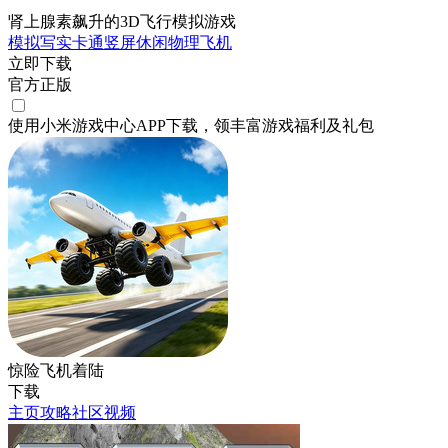
肾上腺素飙升的3D飞行模拟游戏
模拟
写实
卡通
竖屏
休闲
物理
飞机
立即下载
官方正版
使用小米游戏中心APP
下载
，领丰富游戏
福利
及
礼包
惊险飞机着陆
下载
主页
攻略
社区
视频