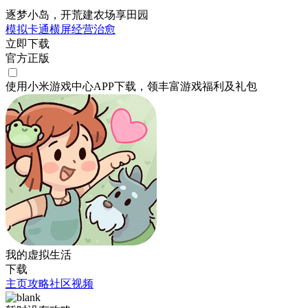
逐梦小岛，开荒建农场享田园
模拟
卡通
横屏
经营
治愈
立即下载
官方正版
使用小米游戏中心APP
下载
，领丰富游戏
福利
及
礼包
我的虚拟生活
下载
主页
攻略
社区
视频