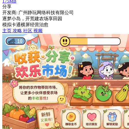
175MB
分享
开发商: 广州静玩网络科技有限公司
逐梦小岛，开荒建农场享田园
模拟
卡通
横屏
经营
治愈
主页
攻略
社区
视频