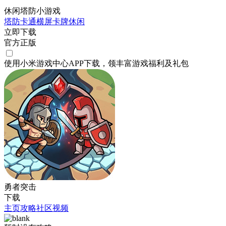
休闲塔防小游戏
塔防
卡通
横屏
卡牌
休闲
立即下载
官方正版
使用小米游戏中心APP
下载
，领丰富游戏
福利
及
礼包
勇者突击
下载
主页
攻略
社区
视频