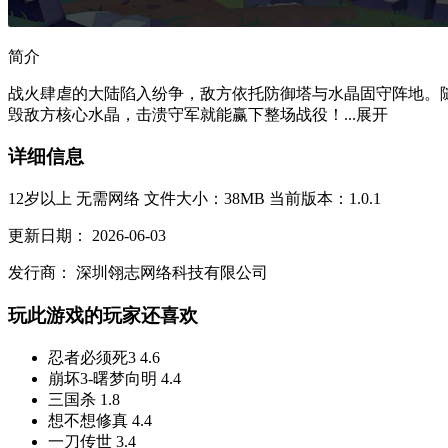
简介
战火肆虐的大陆陷入纷争，敌方依托防御塔与水晶固守阵地。
毁敌方核心水晶，击溃守军就能赢下整场战役！...
展开
详细信息
12岁以上
无需网络
文件大小：38MB
当前版本：1.0.1
更新日期：
2026-06-03
发行商：
深圳翎志网络科技有限公司
玩此游戏的玩家还喜欢
忍者必须死3
4.6
崩坏3-曙梦向明
4.4
三国杀
1.8
想不想修真
4.4
一刀传世
3.4