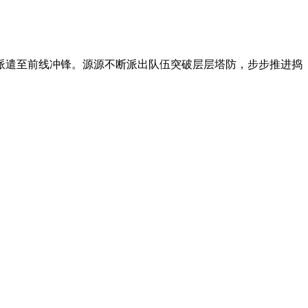
派遣至前线冲锋。源源不断派出队伍突破层层塔防，步步推进捣