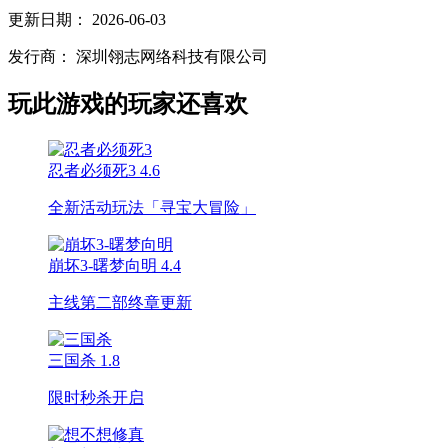
更新日期：
2026-06-03
发行商：
深圳翎志网络科技有限公司
玩此游戏的玩家还喜欢
忍者必须死3
4.6
全新活动玩法「寻宝大冒险」
崩坏3-曙梦向明
4.4
主线第二部终章更新
三国杀
1.8
限时秒杀开启