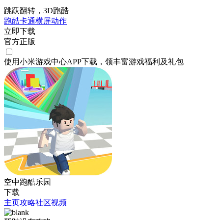
跳跃翻转，3D跑酷
跑酷
卡通
横屏
动作
立即下载
官方正版
使用小米游戏中心APP
下载
，领丰富游戏
福利
及
礼包
空中跑酷乐园
下载
主页
攻略
社区
视频