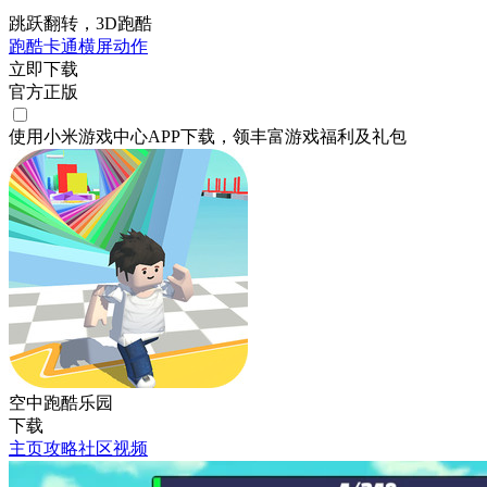
跳跃翻转，3D跑酷
跑酷
卡通
横屏
动作
立即下载
官方正版
使用小米游戏中心APP
下载
，领丰富游戏
福利
及
礼包
空中跑酷乐园
下载
主页
攻略
社区
视频