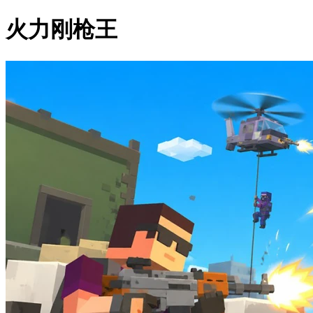
火力刚枪王