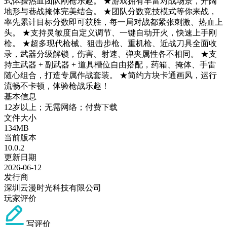
式体验热血团队刚枪乐趣。 ★游戏拥有丰富对战场景，开阔
地形与巷战掩体完美结合。 ★团队分数竞技模式等你来战，
率先累计目标分数即可获胜，每一局对战都紧张刺激、热血上
头。 ★支持灵敏度自定义调节、一键自动开火，快速上手刚
枪。 ★超多现代枪械、狙击步枪、重机枪、近战刀具全面收
录，武器分级解锁，伤害、射速、弹夹属性各不相同。 ★支
持主武器 + 副武器 + 道具槽位自由搭配，药箱、掩体、手雷
随心组合，打造专属作战套装。 ★简约方块卡通画风，运行
流畅不卡顿，体验枪战乐趣！
基本信息
12岁以上；无需网络；付费下载
文件大小
134MB
当前版本
10.0.2
更新日期
2026-06-12
发行商
深圳云漫时光科技有限公司
玩家评价
写评价