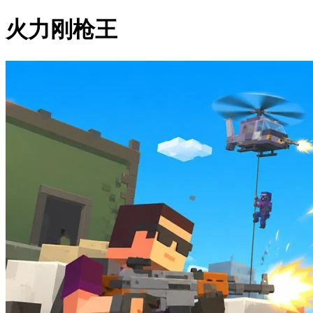
火力刚枪王