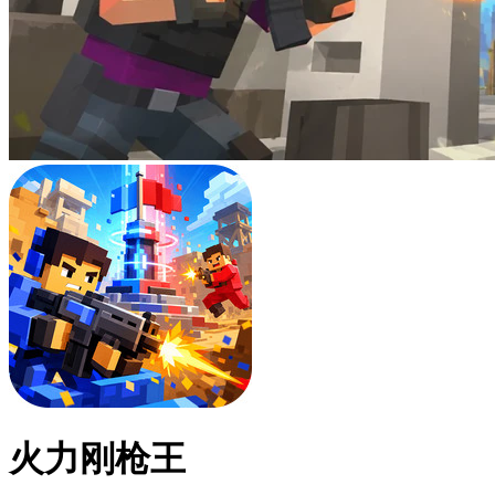
火力刚枪王