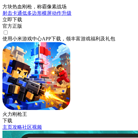
方块热血刚枪，称霸像素战场
射击
卡通
低多边形
横屏
动作
升级
立即下载
官方正版
使用小米游戏中心APP
下载
，领丰富游戏
福利
及
礼包
火力刚枪王
下载
主页
攻略
社区
视频