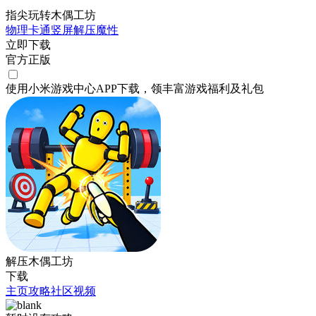
指尖玩转木偶工坊
物理
卡通
竖屏
解压
魔性
立即下载
官方正版
使用小米游戏中心APP
下载
，领丰富游戏
福利
及
礼包
解压木偶工坊
下载
主页
攻略
社区
视频