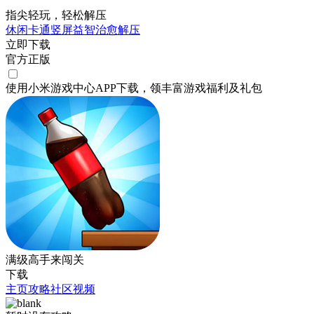
指尖轻玩，轻松解压
休闲
卡通
竖屏
益智
治愈
解压
立即下载
官方正版
使用小米游戏中心APP
下载
，领丰富游戏
福利
及
礼包
满级高手来闯关
下载
主页
攻略
社区
视频