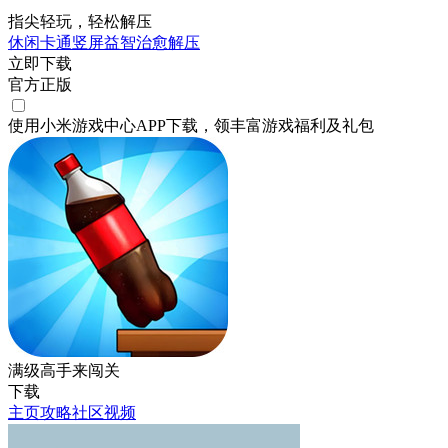
指尖轻玩，轻松解压
休闲
卡通
竖屏
益智
治愈
解压
立即下载
官方正版
使用小米游戏中心APP
下载
，领丰富游戏
福利
及
礼包
满级高手来闯关
下载
主页
攻略
社区
视频