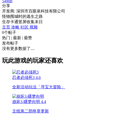
54MB
分享
开发商: 深圳市百眼泉科技有限公司
怪物围城时的逃生之路
生存
卡通
竖屏
收集
末日
主页
攻略
社区
视频
0个帖子
热门
|
最新
|
最赞
发布帖子
没有更多数据了....
玩此游戏的玩家还喜欢
忍者必须死3
4.6
全新活动玩法「寻宝大冒险」
崩坏3-曙梦向明
4.4
主线第二部终章更新