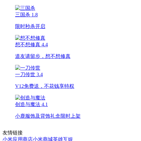
三国杀
1.8
限时秒杀开启
想不想修真
4.4
道友请留步，想不想修真
一刀传世
3.4
V12免费送，不花钱享特权
创造与魔法
4.1
小鹿服饰及背饰礼盒限时上架
友情链接
小米应用商店
小米商城
英雄互娱