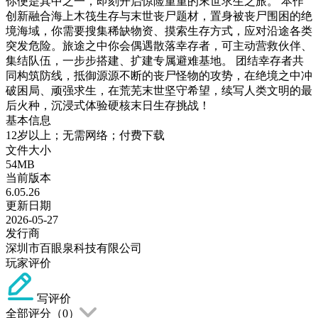
你便是其中之一，即刻开启惊险重重的末世求生之旅。 本作
创新融合海上木筏生存与末世丧尸题材，置身被丧尸围困的绝
境海域，你需要搜集稀缺物资、摸索生存方式，应对沿途各类
突发危险。旅途之中你会偶遇散落幸存者，可主动营救伙伴、
集结队伍，一步步搭建、扩建专属避难基地。 团结幸存者共
同构筑防线，抵御源源不断的丧尸怪物的攻势，在绝境之中冲
破困局、顽强求生，在荒芜末世坚守希望，续写人类文明的最
后火种，沉浸式体验硬核末日生存挑战！
基本信息
12岁以上；无需网络；付费下载
文件大小
54MB
当前版本
6.05.26
更新日期
2026-05-27
发行商
深圳市百眼泉科技有限公司
玩家评价
写评价
全部评分（
0
）