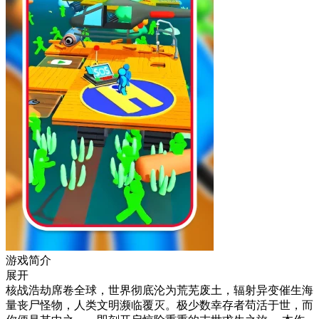
游戏简介
展开
核战浩劫席卷全球，世界彻底沦为荒芜废土，辐射异变催生海
量丧尸怪物，人类文明濒临覆灭。极少数幸存者苟活于世，而