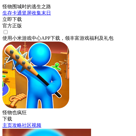
怪物围城时的逃生之路
生存
卡通
竖屏
收集
末日
立即下载
官方正版
使用小米游戏中心APP
下载
，领丰富游戏
福利
及
礼包
怪物也疯狂
下载
主页
攻略
社区
视频