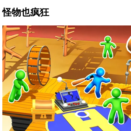
怪物也疯狂