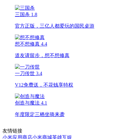
三国杀
1.8
官方正版，三亿人都爱玩的国民桌游
想不想修真
4.4
道友请留步，想不想修真
一刀传世
3.4
V12免费送，不花钱享特权
创造与魔法
4.1
年度限定三栖坐骑来袭
友情链接
小米应用商店
小米商城
英雄互娱