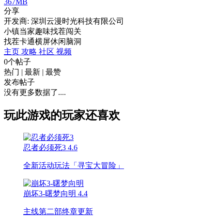
367MB
分享
开发商: 深圳云漫时光科技有限公司
小镇当家趣味找茬闯关
找茬
卡通
横屏
休闲
脑洞
主页
攻略
社区
视频
0个帖子
热门
|
最新
|
最赞
发布帖子
没有更多数据了....
玩此游戏的玩家还喜欢
忍者必须死3
4.6
全新活动玩法「寻宝大冒险」
崩坏3-曙梦向明
4.4
主线第二部终章更新