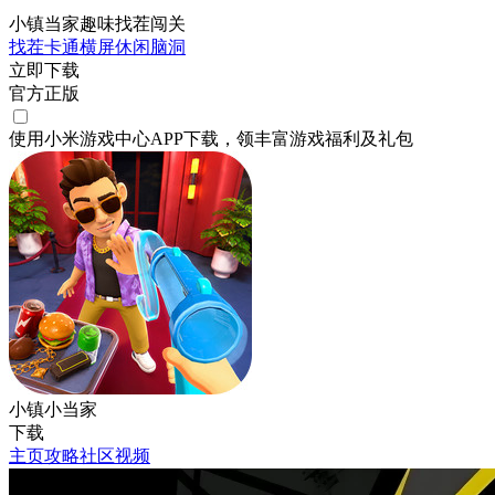
小镇当家趣味找茬闯关
找茬
卡通
横屏
休闲
脑洞
立即下载
官方正版
使用小米游戏中心APP
下载
，领丰富游戏
福利
及
礼包
小镇小当家
下载
主页
攻略
社区
视频