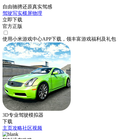
自由驰骋还原真实驾感
驾驶
写实
横屏
物理
立即下载
官方正版
使用小米游戏中心APP
下载
，领丰富游戏
福利
及
礼包
3D专业驾驶模拟器
下载
主页
攻略
社区
视频