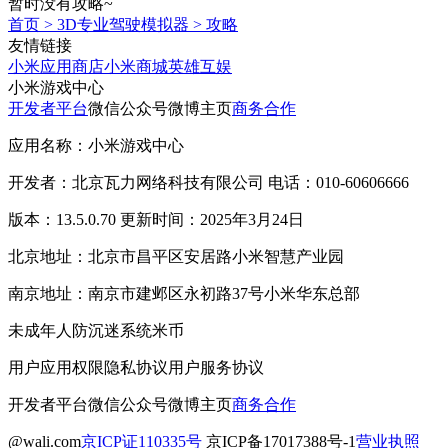
暂时没有攻略~
首页
>
3D专业驾驶模拟器
>
攻略
友情链接
小米应用商店
小米商城
英雄互娱
小米游戏中心
开发者平台
微信公众号
微博主页
商务合作
应用名称：小米游戏中心
开发者：北京瓦力网络科技有限公司 电话：010-60606666
版本：13.5.0.70 更新时间：2025年3月24日
北京地址：北京市昌平区安居路小米智慧产业园
南京地址：南京市建邺区永初路37号小米华东总部
未成年人防沉迷系统
米币
用户应用权限
隐私协议
用户服务协议
开发者平台
微信公众号
微博主页
商务合作
@wali.com
京ICP证110335号
京ICP备17017388号-1
营业执照