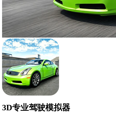
3D专业驾驶模拟器