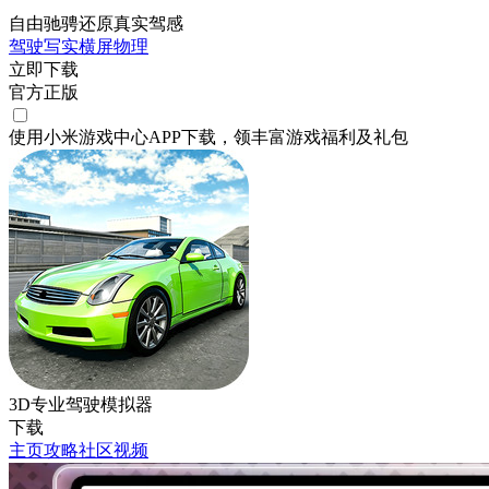
自由驰骋还原真实驾感
驾驶
写实
横屏
物理
立即下载
官方正版
使用小米游戏中心APP
下载
，领丰富游戏
福利
及
礼包
3D专业驾驶模拟器
下载
主页
攻略
社区
视频