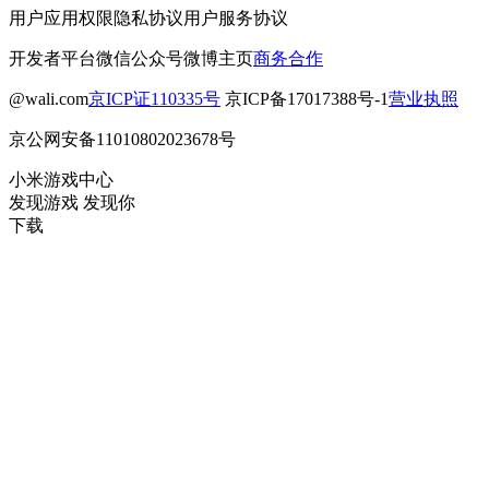
用户应用权限
隐私协议
用户服务协议
开发者平台
微信公众号
微博主页
商务合作
@wali.com
京ICP证110335号
京ICP备17017388号-1
营业执照
京公网安备11010802023678号
小米游戏中心
发现游戏 发现你
下载