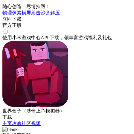
随心创造，尽情摧毁！
物理
像素
横屏
射击
沙盒
解压
立即下载
官方正版
使用小米游戏中心APP
下载
，领丰富游戏
福利
及
礼包
世界盒子（沙盒上帝模拟器）
下载
主页
攻略
社区
视频