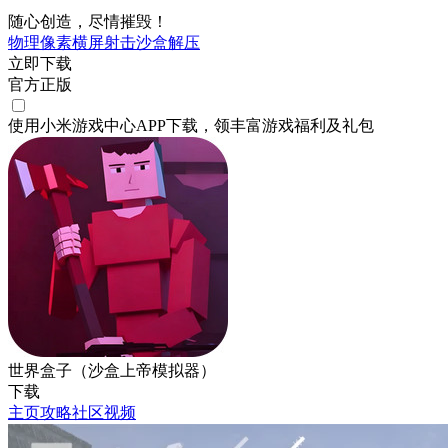
随心创造，尽情摧毁！
物理
像素
横屏
射击
沙盒
解压
立即下载
官方正版
使用小米游戏中心APP
下载
，领丰富游戏
福利
及
礼包
世界盒子（沙盒上帝模拟器）
下载
主页
攻略
社区
视频