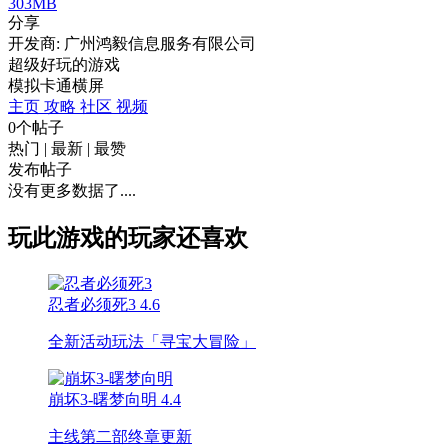
303MB
分享
开发商: 广州鸿毅信息服务有限公司
超级好玩的游戏
模拟
卡通
横屏
主页
攻略
社区
视频
0个帖子
热门
|
最新
|
最赞
发布帖子
没有更多数据了....
玩此游戏的玩家还喜欢
忍者必须死3
4.6
全新活动玩法「寻宝大冒险」
崩坏3-曙梦向明
4.4
主线第二部终章更新