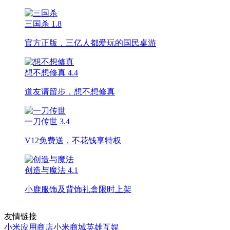
三国杀
1.8
官方正版，三亿人都爱玩的国民桌游
想不想修真
4.4
道友请留步，想不想修真
一刀传世
3.4
V12免费送，不花钱享特权
创造与魔法
4.1
小鹿服饰及背饰礼盒限时上架
友情链接
小米应用商店
小米商城
英雄互娱