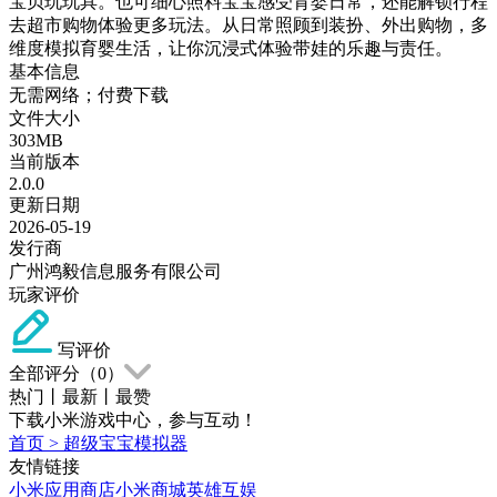
宝贝玩玩具。也可细心照料宝宝感受育婴日常，还能解锁行程
去超市购物体验更多玩法。从日常照顾到装扮、外出购物，多
维度模拟育婴生活，让你沉浸式体验带娃的乐趣与责任。
基本信息
无需网络；付费下载
文件大小
303MB
当前版本
2.0.0
更新日期
2026-05-19
发行商
广州鸿毅信息服务有限公司
玩家评价
写评价
全部评分（
0
）
热门
丨
最新
丨
最赞
下载小米游戏中心，参与互动！
首页
>
超级宝宝模拟器
友情链接
小米应用商店
小米商城
英雄互娱