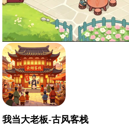
我当大老板-古风客栈