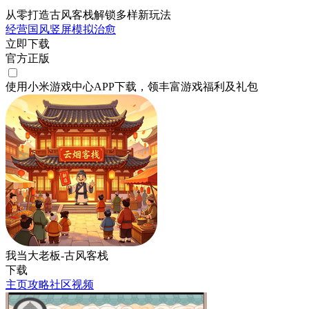
从零打造古风客栈解锁多样新玩法
经营
国风
竖屏
模拟
治愈
立即下载
官方正版
使用小米游戏中心APP
下载
，领丰富游戏
福利
及
礼包
我当大老板-古风客栈
下载
主页
攻略
社区
视频