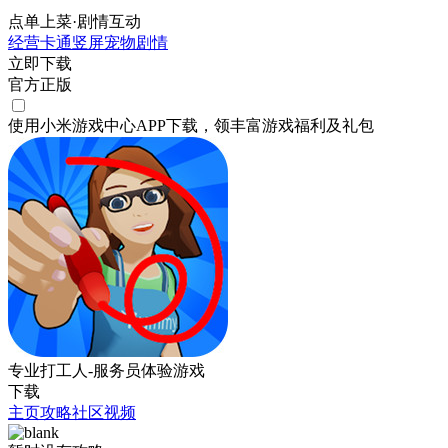
点单上菜·剧情互动
经营
卡通
竖屏
宠物
剧情
立即下载
官方正版
使用小米游戏中心APP
下载
，领丰富游戏
福利
及
礼包
专业打工人-服务员体验游戏
下载
主页
攻略
社区
视频