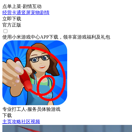
点单上菜·剧情互动
经营
卡通
竖屏
宠物
剧情
立即下载
官方正版
使用小米游戏中心APP
下载
，领丰富游戏
福利
及
礼包
专业打工人-服务员体验游戏
下载
主页
攻略
社区
视频