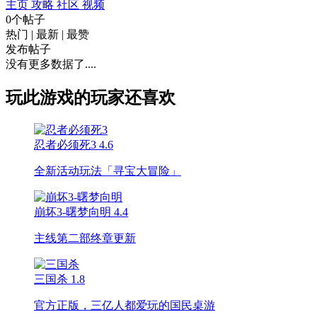
主页
攻略
社区
视频
0个帖子
热门
|
最新
|
最赞
发布帖子
没有更多数据了....
玩此游戏的玩家还喜欢
忍者必须死3
4.6
全新活动玩法「寻宝大冒险」
崩坏3-曙梦向明
4.4
主线第二部终章更新
三国杀
1.8
官方正版，三亿人都爱玩的国民桌游