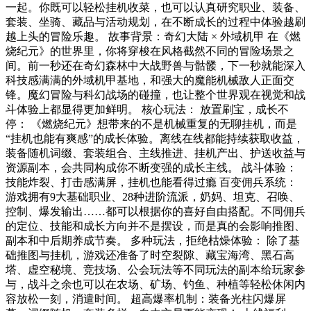
一起。你既可以轻松挂机收菜，也可以认真研究职业、装备、
套装、坐骑、藏品与活动规划，在不断成长的过程中体验越刷
越上头的冒险乐趣。 故事背景：奇幻大陆 × 外域机甲 在《燃
烧纪元》的世界里，你将穿梭在风格截然不同的冒险场景之
间。前一秒还在奇幻森林中大战野兽与骷髅，下一秒就能深入
科技感满满的外域机甲基地，和强大的魔能机械敌人正面交
锋。魔幻冒险与科幻战场的碰撞，也让整个世界观在视觉和战
斗体验上都显得更加鲜明。 核心玩法： 放置刷宝，成长不
停： 《燃烧纪元》想带来的不是机械重复的无聊挂机，而是
“挂机也能有爽感”的成长体验。离线在线都能持续获取收益，
装备随机词缀、套装组合、主线推进、挂机产出、护送收益与
资源副本，会共同构成你不断变强的成长主线。 战斗体验：
技能炸裂、打击感满屏，挂机也能看得过瘾 百变佣兵系统：
游戏拥有9大基础职业、28种进阶流派，奶妈、坦克、召唤、
控制、爆发输出……都可以根据你的喜好自由搭配。不同佣兵
的定位、技能和成长方向并不是摆设，而是真的会影响推图、
副本和中后期养成节奏。 多种玩法，拒绝枯燥体验： 除了基
础推图与挂机，游戏还准备了时空裂隙、藏宝海湾、黑石高
塔、虚空秘境、竞技场、公会玩法等不同玩法的副本给玩家参
与，战斗之余也可以在农场、矿场、钓鱼、种植等轻松休闲内
容放松一刻，消遣时间。 超高爆率机制：装备光柱闪爆屏