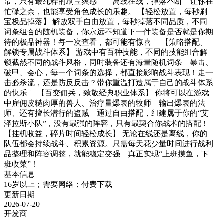
常，只有最纯粹的刷宝爽感——离线在线，掉落不断，让你在
忙碌之余，也能享受角色成长的乐趣。 【轻松放置，每秒刷
宝极品掉落】 解放双手自由放置，每秒掉落不同品质，不同
词条组合的随机装备，你永远不知道下一件装备是否就是你期
待的极品神器！每一次查看，都可能有惊喜！ 【策略搭配、
解锁专属战斗体系】 游戏中有百种技能，不同的技能组合解
锁截然不同的战斗风格，同时装备还有海量随机词条，暴击、
破甲、会心，每一个词条的选择，都直接影响战斗表现！走一
击必杀流，还是防反反击？带你重温打造属于自己的战斗体系
的快乐！ 【百变佣兵，致敬经典职业体系】 你将可以在游戏
中雇佣皮糙肉厚的兽人、治疗量爆表的牧师，输出爆表的法
师、还有擅长潜行的盗贼，通过自由搭配，组建属于你的“艾
泽拉斯小队”，没有最强的阵容，只有最契合你战术的搭配！
【挂机收益，碎片时间轻松成长】 无论在线还是离线，你的
队伍都会持续战斗、积累资源。只需每天花少量时间进行战利
品整理和阵容调整，就能稳定变强，真正实现“上班摸鱼，下
班收菜”！
基本信息
16岁以上；需要网络；付费下载
更新日期
2026-07-20
开发商