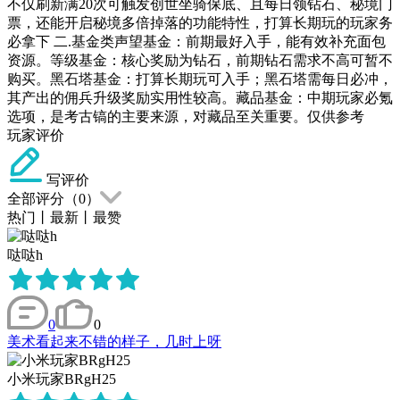
不仅刷新满20次可触发创世坐骑保底、且每日领钻石、秘境门
票，还能开启秘境多倍掉落的功能特性，打算长期玩的玩家务
必拿下 二.基金类声望基金：前期最好入手，能有效补充面包
资源。等级基金：核心奖励为钻石，前期钻石需求不高可暂不
购买。黑石塔基金：打算长期玩可入手；黑石塔需每日必冲，
其产出的佣兵升级奖励实用性较高。藏品基金：中期玩家必氪
选项，是考古镐的主要来源，对藏品至关重要。仅供参考
玩家评价
写评价
全部评分（
0
）
热门
丨
最新
丨
最赞
哒哒h
0
0
美术看起来不错的样子，几时上呀
小米玩家BRgH25