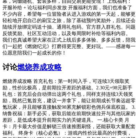
幕，词缀随机、套装多样，自由交易更能变现！ 上线福利：
开服补给 + 论坛福利同步发放 开服福利方面，我们也准备了
不少内容，希望每一位冒险者从进入游戏的第一天起，能够更
轻松地开启自己的刷宝之旅，除了基础预约奖励外，后续还会
陆续开放绑定码送十抽、通用礼包码、官方群入群礼包、问题
反馈奖励、社区互动活动，以及每周限时补给等福利内容。
我们也真诚希望大家在正式上线后多多体验、多多反馈，陪我
们一起把《燃烧纪元》打磨得更完整、更好玩。——感谢每一
位愿意陪我们一起成长的你！
讨论
燃烧养成攻略
燃烧养成攻略 首充礼包：第一时间入手，可连续3天领取奖
励，性价比极高，是前期拉开差距的基础。2.30元+98元新手
礼包：首充后会自动弹出这两个礼包，同样支持连续3天领奖
励，既然已氪首充，建议一并拿下，能让前期成长节奏远超零
氪玩家，并且能够直接触发98累充解锁彩色佣兵保底权益。 3.
纳鲁祝福：新手必买，获取后能在前期快速拉开与其他玩家的
差距，是低成本提升前期实力的关键道具。 一.核心卡类 月
卡：月卡最大价值是解锁三倍速推图刷怪，还能获取大量配套
福利。 终身卡（核心必氪）：游戏内性价比最高的付费项，