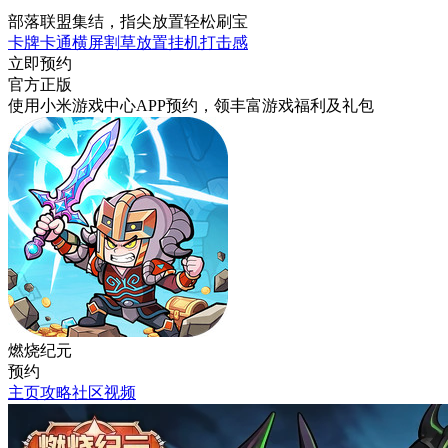
部落联盟集结，指尖放置轻松刷宝
卡牌
卡通
横屏
割草
放置挂机
打击感
立即预约
官方正版
使用小米游戏中心APP
预约
，领丰富游戏
福利
及
礼包
燃烧纪元
预约
主页
攻略
社区
视频